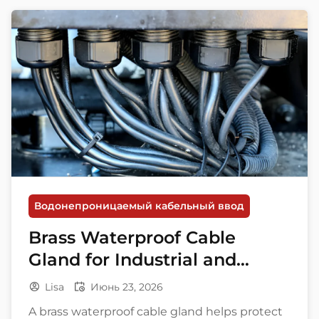
Водонепроницаемый кабельный ввод
Brass Waterproof Cable
Gland for Industrial and
Marine Applications
Lisa
Июнь 23, 2026
A brass waterproof cable gland helps protect