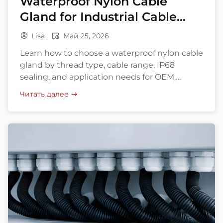
Waterproof Nylon Cable
Gland for Industrial Cable
Entry
Lisa
Май 25, 2026
Learn how to choose a waterproof nylon cable
gland by thread type, cable range, IP68
sealing, and application needs for OEM,
export, and bulk buying.
Читать далее