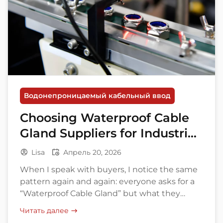
Водонепроницаемый кабельный ввод
Choosing Waterproof Cable
Gland Suppliers for Industrial
Project
Lisa
Апрель 20, 2026
When I speak with buyers, I notice the same
pattern again and again: everyone asks for a
“Waterproof Cable Gland” but what they
actually need is a reliable sealing solution that
Читать далее
matches cable size, enclosure type, operating