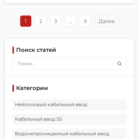
environment, and purchasing risk. That is
exactly why choosing among waterproof
cable gland suppliers is not a small […]
1
2
3
...
9
Далее
Поиск статей
Категории
Нейлоновый кабельный ввод
Кабельный ввод SS
Водонепроницаемый кабельный ввод