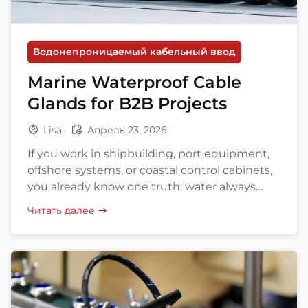
Водонепроницаемый кабельный ввод
Marine Waterproof Cable
Glands for B2B Projects
Lisa
Апрель 23, 2026
If you work in shipbuilding, port equipment,
offshore systems, or coastal control cabinets,
you already know one truth: water always
wants in. Salt fog, vibration, UV, washdown,
Читать далее
and tight panel space turn a simple cable
entry into a surprisingly expensive weak
point. That is why marine waterproof cable
glands matter so much in real projects. […]