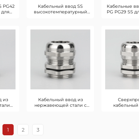
S PG42
Кабельный ввод SS
Кабельные в
 для
высокотемпературный
PG PG29 SS д
устойчивый PG36
сре
д из
Кабельный ввод из
Сверхпр
тали
нержавеющей стали с
кабельный
резьба
контргайкой PG19
нержавеющ
PG1
1
2
3