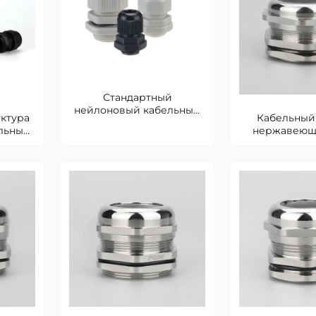
Стандартный
нейлоновый кабельный
ктура
Кабельный
ввод
льный
нержавеющ
PG63 для мор