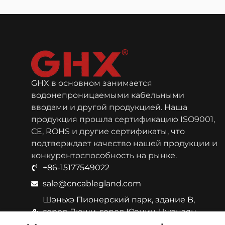
GHX в основном занимается
водонепроницаемыми кабельными
вводами и другой продукцией. Наша
продукция прошла сертификацию ISO9001,
CE, ROHS и другие сертификаты, что
подтверждает качество нашей продукции и
конкурентоспособность на рынке.
+86-15177549022
sale@cncablegland.com
Шэньхэ Пионерский парк, здание B,
город Люши, город Юэцин, Чжэцзян,
Китай