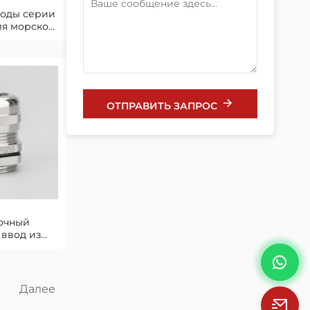
воды серии
ля морской
ды
ОТПРАВИТЬ ЗАПРОС
очный
 ввод из
ей стали
6
Далее