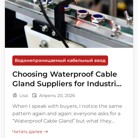
Водонепроницаемый кабельный ввод
Choosing Waterproof Cable
Gland Suppliers for Industrial
Project
Lisa
Апрель 20, 2026
When I speak with buyers, I notice the same
pattern again and again: everyone asks for a
“Waterproof Cable Gland” but what they
actually need is a reliable sealing solution that
Читать далее
matches cable size, enclosure type, operating