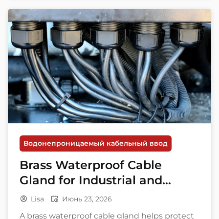
Водонепроницаемый кабельный ввод
Brass Waterproof Cable
Gland for Industrial and
Marine Applications
Lisa
Июнь 23, 2026
A brass waterproof cable gland helps protect