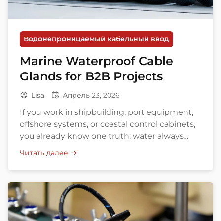
Водонепроницаемый кабельный ввод
Marine Waterproof Cable
Glands for B2B Projects
Lisa
Апрель 23, 2026
If you work in shipbuilding, port equipment,
offshore systems, or coastal control cabinets,
you already know one truth: water always
wants in. Salt fog, vibration, UV, washdown,
Читать далее
and tight panel space turn a simple cable
entry into a surprisingly expensive weak
point. That is why marine waterproof cable
glands matter so much in real projects. […]