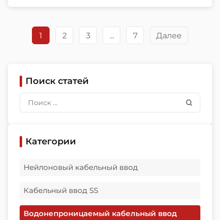
environment, and purchasing risk. That is
exactly why choosing among waterproof
cable gland suppliers is not a small […]
1
2
3
...
7
Далее
Поиск статей
Категории
Нейлоновый кабельный ввод
Кабельный ввод SS
Водонепроницаемый кабельный ввод