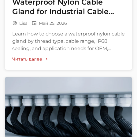
Waterproof Nylon Cable
Gland for Industrial Cable
Entry
Lisa
Май 25, 2026
Learn how to choose a waterproof nylon cable
gland by thread type, cable range, IP68
sealing, and application needs for OEM,
export, and bulk buying.
Читать далее