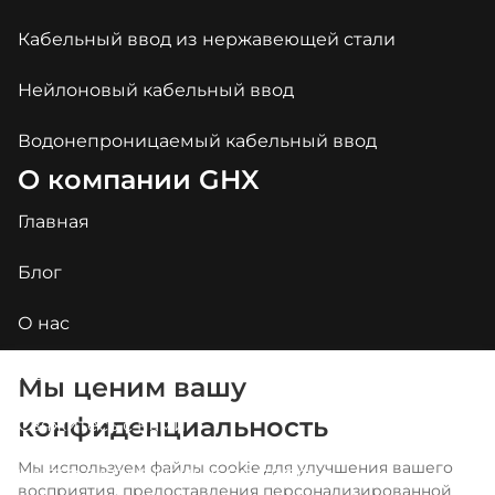
Кабельный ввод из нержавеющей стали
Нейлоновый кабельный ввод
Водонепроницаемый кабельный ввод
О компании GHX
Главная
Блог
О нас
Приложения
Мы ценим вашу
конфиденциальность
Свяжитесь с нами
Arabic
Portuguese
Мы используем файлы cookie для улучшения вашего
ЧАСТО ЗАДАВАЕМЫЕ ВОПРОСЫ
восприятия, предоставления персонализированной