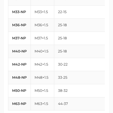
M33-NP
M33×1.5
22-15
3
M36-NP
M36×1.5
25-18
3
M37-NP
M37×1.5
25-18
3
M40-NP
M40×1.5
25-18
4
M42-NP
M42×1.5
30-22
4
M48-NP
M48×1.5
33-25
4
M50-NP
M50×1.5
38-32
5
M63-NP
M63×1.5
44-37
6