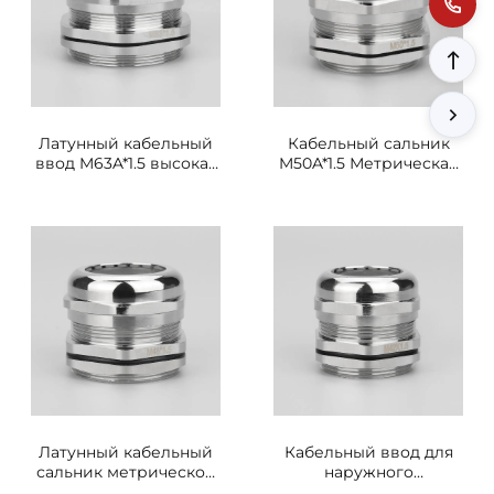
Латунный кабельный
Кабельный сальник
ввод M63A*1.5 высокая
M50A*1.5 Метрическая
проводимость
резьба
уплотнительное
Высокопрочное
соединение
уплотнительное
соединение
Латунный кабельный
Кабельный ввод для
сальник метрической
наружного
серии M48*1.5
оборудования