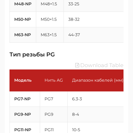
M48-NP
M48×1.5
33-25
4
M50-NP
M50×1.5
38-32
5
M63-NP
M63×1.5
44-37
6
Тип резьбы PG
Download Table
Модель
Нить AG
Диапазон кабелей (мм)
PG7-NP
PG7
6.3-3
PG9-NP
PG9
8-4
PG11-NP
PG11
10-5