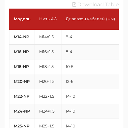
Download Table
Модель
Нить AG
Диапазон кабелей (мм)
Н
M14-NP
M14×1.5
8-4
14
M16-NP
M16×1.5
8-4
16
M18-NP
M18×1.5
10-5
18
M20-NP
M20×1.5
12-6
2
M22-NP
M22×1.5
14-10
2
M24-NP
M24×1.5
14-10
2
M25-NP
M25×1.5
14-10
2