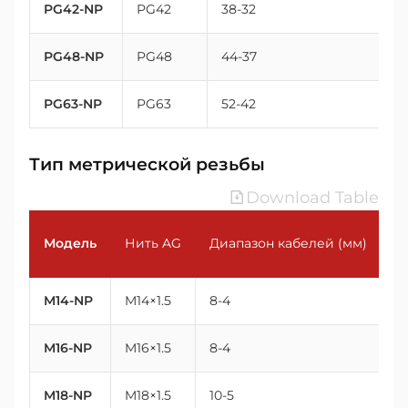
PG42-NP
PG42
38-32
PG48-NP
PG48
44-37
PG63-NP
PG63
52-42
Тип метрической резьбы
Download Table
Модель
Нить AG
Диапазон кабелей (мм)
Н
M14-NP
M14×1.5
8-4
14
M16-NP
M16×1.5
8-4
16
M18-NP
M18×1.5
10-5
18