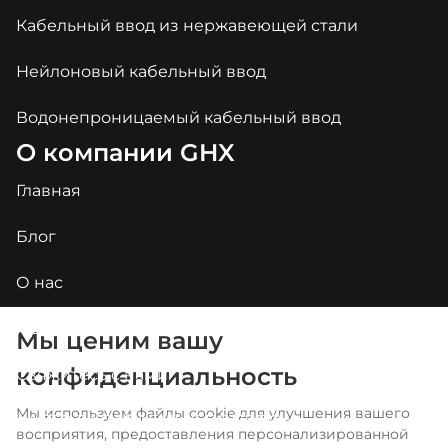
Кабельный ввод из нержавеющей стали
Нейлоновый кабельный ввод
Водонепроницаемый кабельный ввод
О компании GHX
Главная
Блог
О нас
Приложения
Мы ценим вашу
конфиденциальность
Свяжитесь с нами
Arabic
Portuguese
Мы используем файлы cookie для улучшения вашего
ЧАСТО ЗАДАВАЕМЫЕ ВОПРОСЫ
восприятия, предоставления персонализированной
Spanish