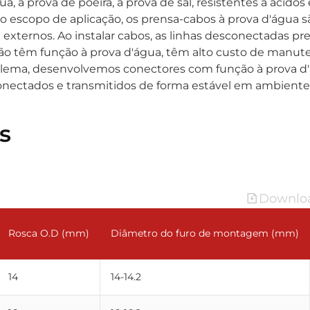
à prova de poeira, à prova de sal, resistentes a ácidos e
o escopo de aplicação, os prensa-cabos à prova d'água s
ternos. Ao instalar cabos, as linhas desconectadas pr
não têm função à prova d'água, têm alto custo de manut
roblema, desenvolvemos conectores com função à prova d
conectados e transmitidos de forma estável em ambiente
s
Downloa
Rosca O.D (mm)
Diâmetro do furo de montagem (mm)
14
14-14.2