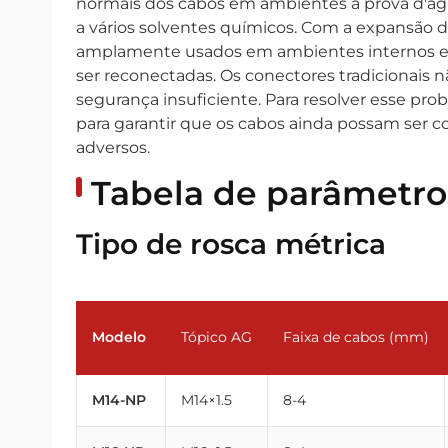
normais dos cabos em ambientes à prova d'água, 
a vários solventes químicos. Com a expansão d
amplamente usados em ambientes internos e ex
ser reconectadas. Os conectores tradicionais 
segurança insuficiente. Para resolver esse p
para garantir que os cabos ainda possam ser 
adversos.
Tabela de parâmetro
Tipo de rosca métrica
Modelo
Tópico AG
Faixa de cabos (mm)
M14-NP
M14×1.5
8-4