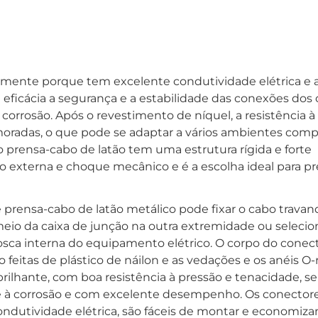
lmente porque tem excelente condutividade elétrica e a
 eficácia a segurança e a estabilidade das conexões dos 
 corrosão. Após o revestimento de níquel, a resistência à
rimoradas, o que pode se adaptar a vários ambientes comp
 o prensa-cabo de latão tem uma estrutura rígida e forte
ão externa e choque mecânico e é a escolha ideal para p
prensa-cabo de latão metálico pode fixar o cabo trava
meio da caixa de junção na outra extremidade ou seleci
osca interna do equipamento elétrico. O corpo do conect
o feitas de plástico de náilon e as vedações e os anéis O-
 e brilhante, com boa resistência à pressão e tenacidade, s
nte à corrosão e com excelente desempenho. Os conector
ondutividade elétrica, são fáceis de montar e economiz