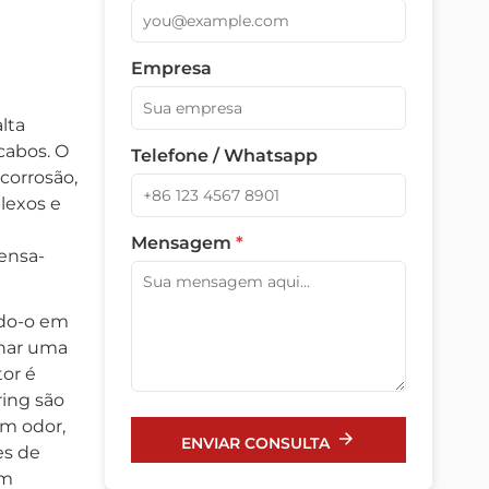
Empresa
lta
cabos. O
Telefone / Whatsapp
 corrosão,
lexos e
Mensagem
*
rensa-
ndo-o em
onar uma
or é
ring são
em odor,
ENVIAR CONSULTA
es de
am