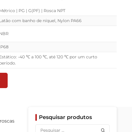
Métrico | PG | G(PF) | Rosca NPT
Latão com banho de níquel, Nylon PA66
NBR
IP68
Estático: -40 ℃ a 100 ℃, até 120 ℃ por um curto
período.
O
Pesquisar produtos
 roscas