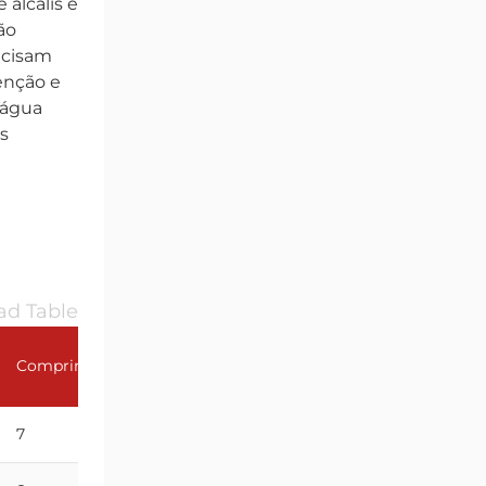
 álcalis e
ão
ecisam
enção e
'água
s
d Table
Comprimento da ligaçã
Comprimento da rosca GL (mm)
(mm)
7
19