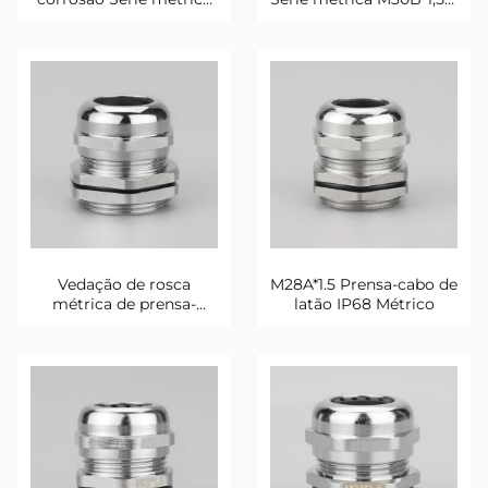
M32A*1.5
prova de poeira
Vedação de rosca
M28A*1.5 Prensa-cabo de
métrica de prensa-
latão IP68 Métrico
cabos de latão M30A*1,5