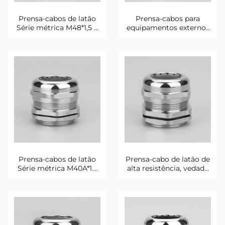
Prensa-cabos de latão
Prensa-cabos para
Série métrica M48*1,5 à
equipamentos externos
prova d'água e de poeira
Série métrica M42A*1.5
Prensa-cabos de latão
Prensa-cabo de latão de
Série métrica M40A*1.5
alta resistência, vedado
Automação industrial
e resistente à corrosão
M37A*1.5