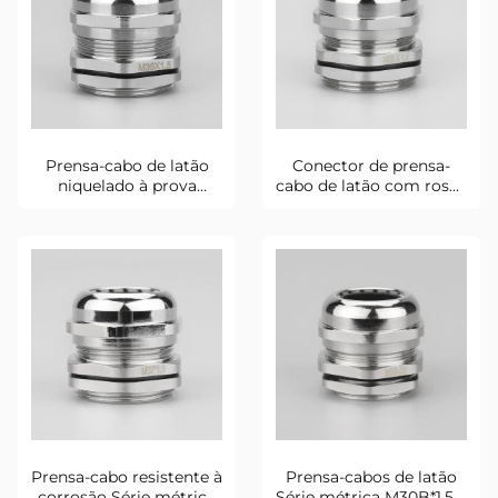
Prensa-cabo de latão
Conector de prensa-
niquelado à prova
cabo de latão com rosca
d'água IP68 M36A*1.5
métrica M33
Prensa-cabo resistente à
Prensa-cabos de latão
corrosão Série métrica
Série métrica M30B*1,5 à