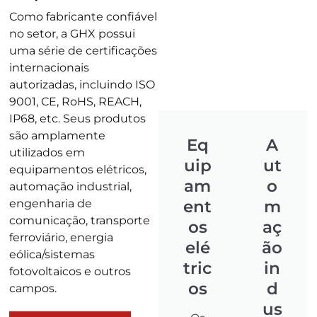
Como fabricante confiável
no setor, a GHX possui
uma série de certificações
internacionais
autorizadas, incluindo ISO
9001, CE, RoHS, REACH,
IP68, etc. Seus produtos
são amplamente
Eq
A
utilizados em
uip
ut
equipamentos elétricos,
am
o
automação industrial,
engenharia de
ent
m
comunicação, transporte
os
aç
ferroviário, energia
elé
ão
eólica/sistemas
tric
in
fotovoltaicos e outros
os
d
campos.
us