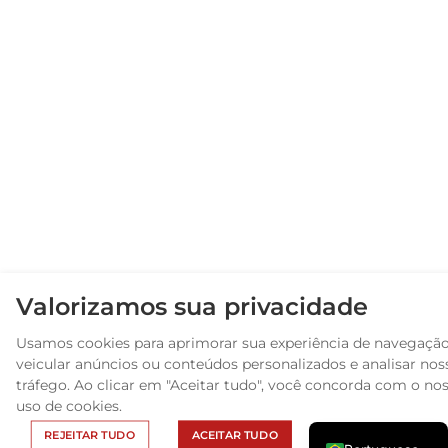
Arabic
Valorizamos sua privacidade
Russian
Usamos cookies para aprimorar sua experiência de navegação
Spanish
veicular anúncios ou conteúdos personalizados e analisar nos
French
tráfego. Ao clicar em "Aceitar tudo", você concorda com o no
uso de cookies.
English
REJEITAR TUDO
ACEITAR TUDO