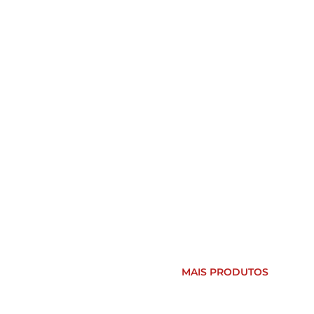
Prensa-
cabos de
aço
inoxidável
MAIS PRODUTOS