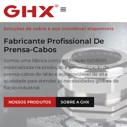
Soluções de cobre e aço inoxidável disponíveis
Fabricante Profissional De
Prensa-Cabos
Somos uma fábrica com certificação ISO:9001,
especializada na produção e personalização de
prensa-cabos de latão e aço inoxidável de alta
qualidade para atender às necessidades globais de
fiação industrial.
NOSSOS PRODUTOS
SOBRE A GHX