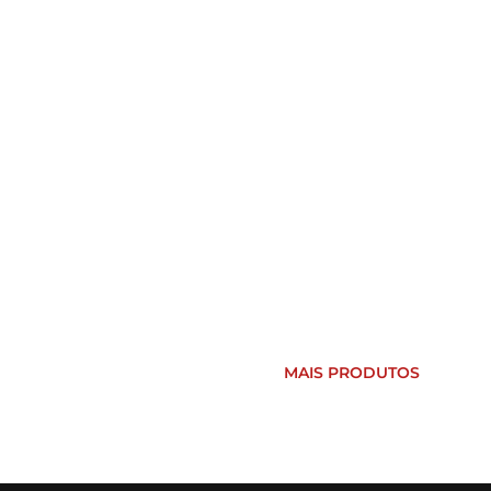
Prensa-
cabos de
nylon
MAIS PRODUTOS