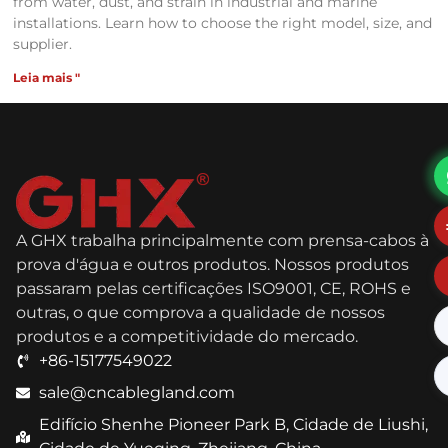
from water, dust, and strain in industrial and marine
installations. Learn how to choose the right model, size, and
supplier.
Leia mais "
A GHX trabalha principalmente com prensa-cabos à
prova d'água e outros produtos. Nossos produtos
passaram pelas certificações ISO9001, CE, ROHS e
outras, o que comprova a qualidade de nossos
produtos e a competitividade do mercado.
+86-15177549022
sale@cncablegland.com
Edifício Shenhe Pioneer Park B, Cidade de Liushi,