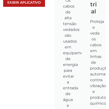
Os
EXIBIR APLICATIVO
tri
cabos
al
de
alta
Proteja
tensão
e
vedados
vede
são
os
usados
cabos
em
em
equipamentos
linhas
de
de
energia
produção
para
automati
evitar
contra
a
vibração
entrada
e
de
produtos
água
químicos.
e