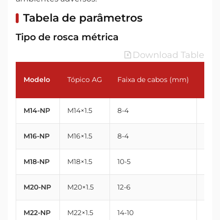
Tabela de parâmetros
Tipo de rosca métrica
Download Table
Modelo
Tópico AG
Faixa de cabos (mm)
Ros
M14-NP
M14×1.5
8-4
14
M16-NP
M16×1.5
8-4
16
M18-NP
M18×1.5
10-5
18
M20-NP
M20×1.5
12-6
20
M22-NP
M22×1.5
14-10
22