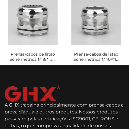
Prensa-cabos de latão
Prensa-cabos de latão
Série métrica M48*1,5 à
Série métrica M40A*1.5
prova d'água e de poeira
Automação industrial
A GHX trabalha principalmente com prensa-cabos à
prova d'água e outros produtos. Nossos produtos
passaram pelas certificações ISO9001, CE, ROHS e
outras, o que comprova a qualidade de nossos