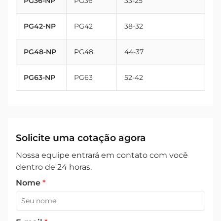
PG36-NP
PG36
33-25
47
PG42-NP
PG42
38-32
54
PG48-NP
PG48
44-37
59
PG63-NP
PG63
52-42
72
Solicite uma cotação agora
Nossa equipe entrará em contato com você
dentro de 24 horas.
Nome
*