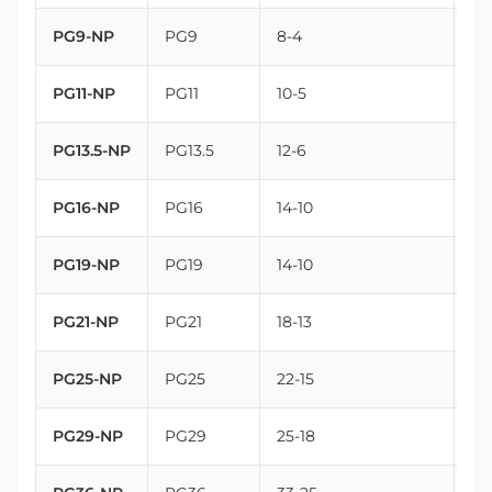
PG9-NP
PG9
8-4
15.
PG11-NP
PG11
10-5
18
PG13.5-NP
PG13.5
12-6
20
PG16-NP
PG16
14-10
22
PG19-NP
PG19
14-10
25
PG21-NP
PG21
18-13
28
PG25-NP
PG25
22-15
32
PG29-NP
PG29
25-18
37