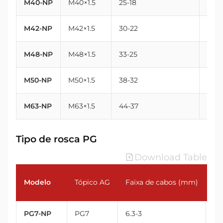
M40-NP
M40×1.5
25-18
40
M42-NP
M42×1.5
30-22
42
M48-NP
M48×1.5
33-25
48
M50-NP
M50×1.5
38-32
50
M63-NP
M63×1.5
44-37
63
Tipo de rosca PG
Download Table
Modelo
Tópico AG
Faixa de cabos (mm)
Ro
PG7-NP
PG7
6.3-3
12.