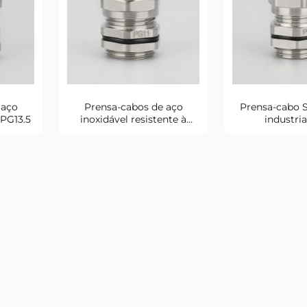
 aço
Prensa-cabos de aço
Prensa-cabo S
 PG13.5
inoxidável resistente à
industri
corrosão PG11