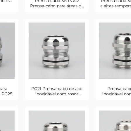
rie PG
Prensa-cabo SS PG42
Prensa-cabo SS
Prensa-cabo para áreas de
a altas temper
risco
para
PG21 Prensa-cabo de aço
Prensa-cab
s PG25
inoxidável com rosca
inoxidável co
métrica
fixação