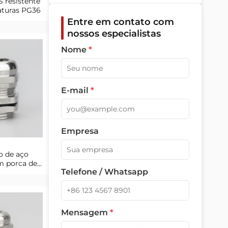
 resistente
aturas PG36
Entre em contato com
nossos especialistas
Nome
*
E-mail
*
Empresa
o de aço
m porca de
Telefone / Whatsapp
 PG19
Mensagem
*