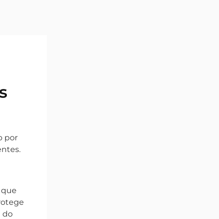
s
o por
entes.
, que
rotege
a do