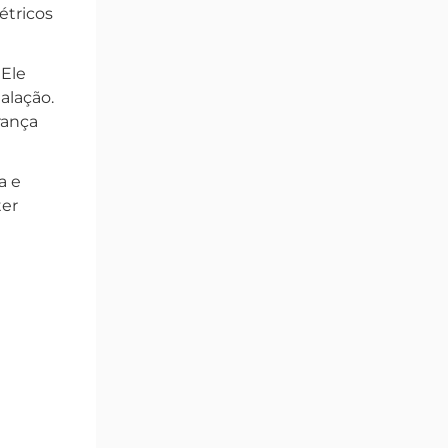
étricos
 Ele
alação.
rança
a e
ter