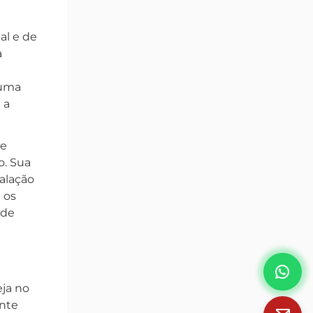
al e de
a
 uma
 a
de
o. Sua
talação
 os
 de
eja no
ente