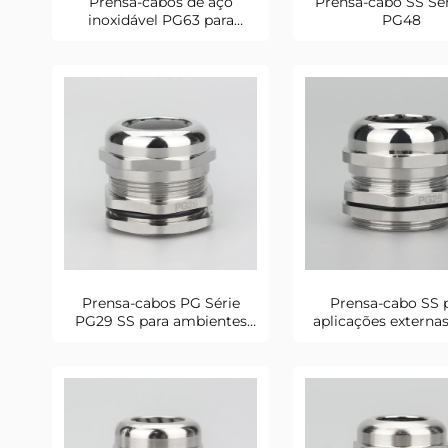
Prensa-cabos de aço
Prensa-cabo SS Sé
inoxidável PG63 para
PG48
ambientes marinhos
Prensa-cabos PG Série
Prensa-cabo SS 
PG29 SS para ambientes
aplicações externa
marinhos