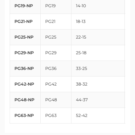
PG19-NP
PG19
14-10
25
PG21-NP
PG21
18-13
28
PG25-NP
PG25
22-15
32
PG29-NP
PG29
25-18
37
PG36-NP
PG36
33-25
47
PG42-NP
PG42
38-32
54
PG48-NP
PG48
44-37
59
PG63-NP
PG63
52-42
72