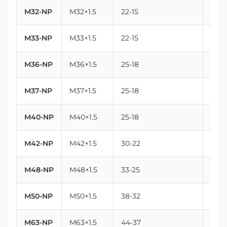
M32-NP
M32×1.5
22-15
32
M33-NP
M33×1.5
22-15
33
M36-NP
M36×1.5
25-18
36
M37-NP
M37×1.5
25-18
37
M40-NP
M40×1.5
25-18
40
M42-NP
M42×1.5
30-22
42
M48-NP
M48×1.5
33-25
48
M50-NP
M50×1.5
38-32
50
M63-NP
M63×1.5
44-37
63