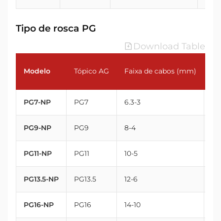
Tipo de rosca PG
Download Table
Modelo
Tópico AG
Faixa de cabos (mm)
Ro
PG7-NP
PG7
6.3-3
12.
PG9-NP
PG9
8-4
15.
PG11-NP
PG11
10-5
18
PG13.5-NP
PG13.5
12-6
20
PG16-NP
PG16
14-10
22