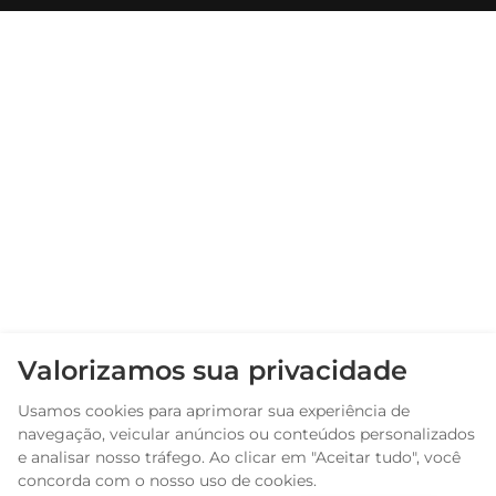
Arabic
Valorizamos sua privacidade
Russian
Usamos cookies para aprimorar sua experiência de
Spanish
navegação, veicular anúncios ou conteúdos personalizados
French
e analisar nosso tráfego. Ao clicar em "Aceitar tudo", você
concorda com o nosso uso de cookies.
English