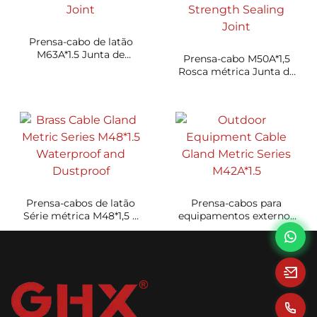
Prensa-cabo de latão
M63A*1.5 Junta de
Prensa-cabo M50A*1,5
vedação de alta
Rosca métrica Junta de
condutividade
vedação de alta
resistência
Prensa-cabos de latão
Prensa-cabos para
Série métrica M48*1,5 à
equipamentos externos
prova d'água e de poeira
Série métrica M42A*1.5