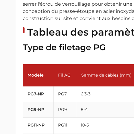
serrer l'écrou de verrouillage pour obtenir un
conception du presse-étoupe en acier inoxyd
construction sur site et convient aux besoins d'
Tableau des paramèt
Type de filetage PG
Modèle
Fil AG
Gamme de câbles (mm)
PG7-NP
PG7
6.3-3
PG9-NP
PG9
8-4
PG11-NP
PG11
10-5