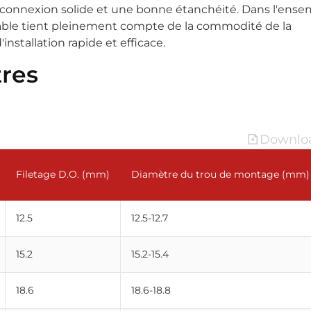
e connexion solide et une bonne étanchéité. Dans l'ensem
able tient pleinement compte de la commodité de la
installation rapide et efficace.
res
Downloa
Filetage D.O. (mm)
Diamètre du trou de montage (mm)
12.5
12.5-12.7
15.2
15.2-15.4
18.6
18.6-18.8