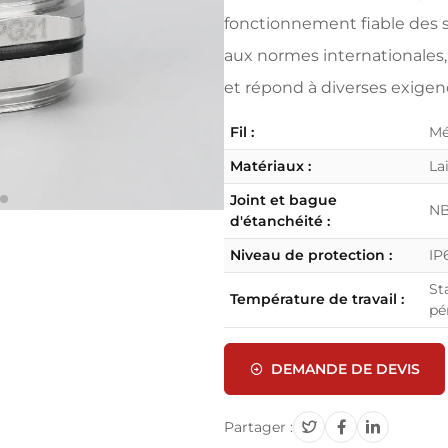
fonctionnement fiable des 
aux normes internationales, 
et répond à diverses exigenc
Fil :
Mé
Matériaux :
La
Joint et bague
NB
d'étanchéité :
Niveau de protection :
IP
St
Température de travail :
pé
DEMANDE DE DEVIS
Partager :