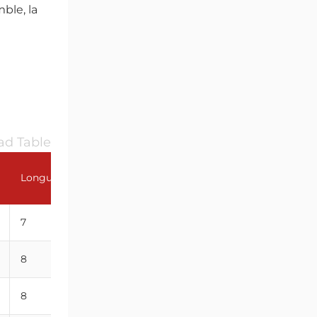
ble, la
d Table
Longueur de la liaison
Longueur du filetage GL(mm)
(mm)
7
19
8
20
8
21