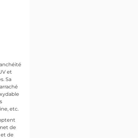
tanchéité
UV et
s. Sa
 arraché
noxydable
s
ne, etc.
doptent
rmet de
 et de