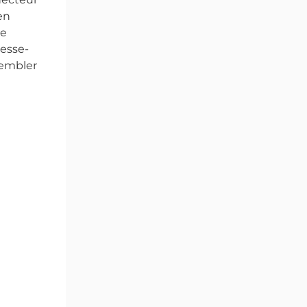
en
ne
resse-
sembler