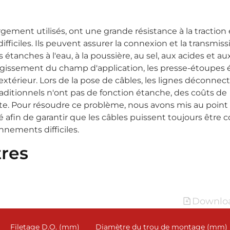
gement utilisés, ont une grande résistance à la traction 
ficiles. Ils peuvent assurer la connexion et la transmiss
nches à l'eau, à la poussière, au sel, aux acides et aux 
largissement du champ d'application, les presse-étoupes
'extérieur. Lors de la pose de câbles, les lignes déconnec
aditionnels n'ont pas de fonction étanche, des coûts de
te. Pour résoudre ce problème, nous avons mis au point
 afin de garantir que les câbles puissent toujours être 
nnements difficiles.
res
Downloa
Filetage D.O. (mm)
Diamètre du trou de montage (mm)