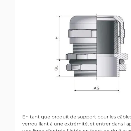
En tant que produit de support pour les câbles
verrouillant à une extrémité, et entrer dans l'a
une ligne d'entrée filetée en fonction du file