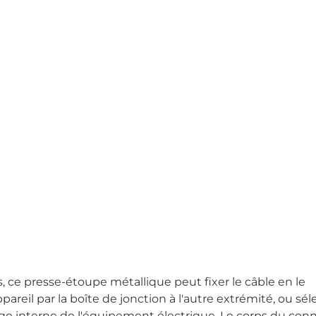
, ce presse-étoupe métallique peut fixer le câble en le
ppareil par la boîte de jonction à l'autre extrémité, ou sé
tage interne de l'équipement électrique. Le corps du con