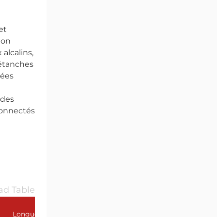
et
ion
alcalins,
 étanches
tées
 des
connectés
d Table
Longueur de la liaison
Longueur du filetage GL(mm)