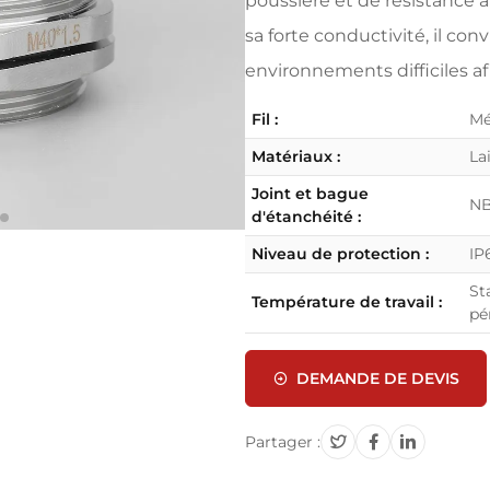
poussière et de résistance à
sa forte conductivité, il co
environnements difficiles af
Fil :
Mé
Matériaux :
La
Joint et bague
N
d'étanchéité :
Niveau de protection :
IP
St
Température de travail :
pé
DEMANDE DE DEVIS
Partager :