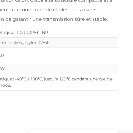
 la corrosion. Grâce à sa structure compacte et à
nvient à la connexion de câbles dans divers
in de garantir une transmission sûre et stable.
trique | PG | G(PF) | NPT
iton nickelé, Nylon PA66
BR
68
atique : -40℃ à 100℃, jusqu'à 120℃ pendant une courte
riode.