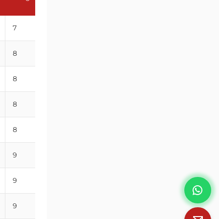
(mm)
7
19
8
20
8
21
8
22
8
23
9
25
9
25
9
27