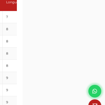
Longueur du filetage GL(mm)
(mm)
7
19
8
20
8
21
8
22
8
23
9
25
9
25
9
27