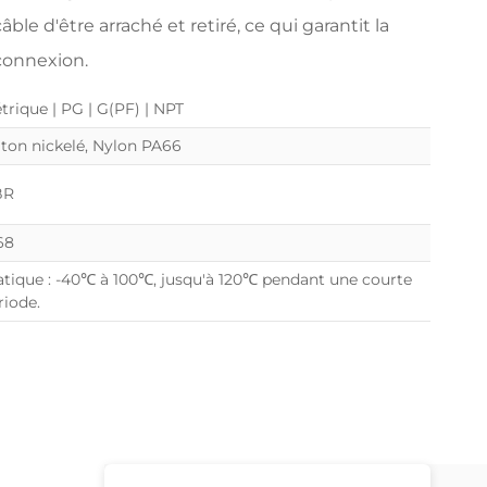
le d'être arraché et retiré, ce qui garantit la
 connexion.
trique | PG | G(PF) | NPT
iton nickelé, Nylon PA66
BR
68
atique : -40℃ à 100℃, jusqu'à 120℃ pendant une courte
riode.