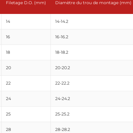
Filetage D.O. (mm)
Diamètre du trou de montage (mm)
14
14-14.2
16
16-16.2
18
18-18.2
20
20-20.2
22
22-22.2
24
24-24.2
25
25-25.2
28
28-28.2