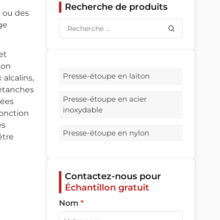
Recherche de produits
s ou des
ge
et
ion
Presse-étoupe en laiton
alcalins,
 étanches
Presse-étoupe en acier
tées
inoxydable
fonction
es
Presse-étoupe en nylon
être
Contactez-nous pour
Échantillon gratuit
Nom
*