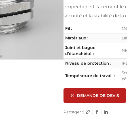
empêcher efficacement le câb
sécurité et la stabilité de la
Fil :
Mé
Matériaux :
La
Joint et bague
N
d'étanchéité :
Niveau de protection :
IP
St
Température de travail :
pé
DEMANDE DE DEVIS
Partager :