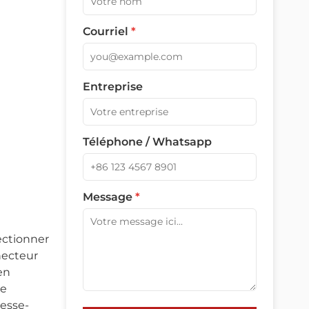
Courriel
*
Entreprise
Téléphone / Whatsapp
Message
*
lectionner
necteur
en
ne
resse-