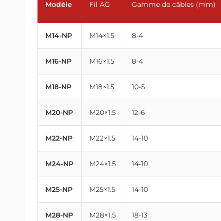
Modèle
Fil AG
Gamme de câbles (mm)
M14-NP
M14×1.5
8-4
M16-NP
M16×1.5
8-4
M18-NP
M18×1.5
10-5
M20-NP
M20×1.5
12-6
M22-NP
M22×1.5
14-10
M24-NP
M24×1.5
14-10
M25-NP
M25×1.5
14-10
M28-NP
M28×1.5
18-13