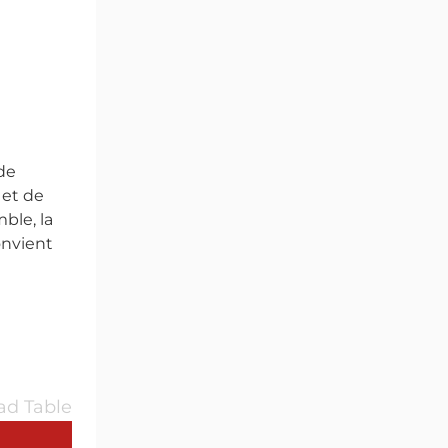
e
 de
 et de
ble, la
onvient
d Table
Longueur de la liaison