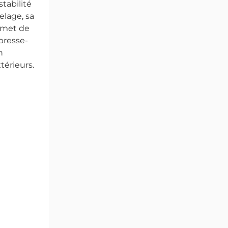
tabilité
elage, sa
ermet de
presse-
n
térieurs.