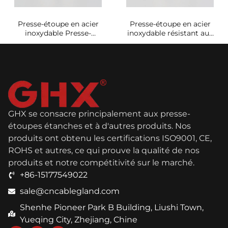
Presse-étoupe en acier
Presse-étoupe en acier
inoxydable Presse-
inoxydable résistant aux
étoupe PG42 pour zones
températures élevées
dangereuses
PG36
GHX se consacre principalement aux presse-
étoupes étanches et à d'autres produits. Nos
produits ont obtenu les certifications ISO9001, CE,
ROHS et autres, ce qui prouve la qualité de nos
produits et notre compétitivité sur le marché.
+86-15177549022
sale@cncablegland.com
Shenhe Pioneer Park B Building, Liushi Town,
Yueqing City, Zhejiang, Chine