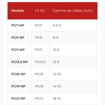
Modèle
Fil AG
Gamme de câbles (mm)
Fi
PG7-NP
PG7
6.3-3
12.
PG9-NP
PG9
8-4
15.
PG11-NP
PG11
10-5
18.
PG13.5-NP
PG13.5
12-6
20
PG16-NP
PG16
14-10
22.
PG19-NP
PG19
14-10
25
PG21-NP
PG21
18-13
28.