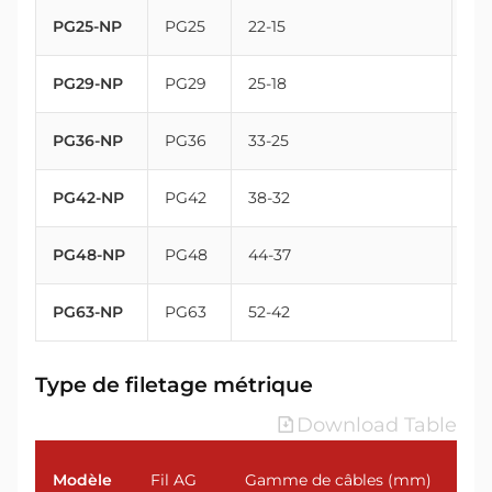
PG25-NP
PG25
22-15
32
PG29-NP
PG29
25-18
37
PG36-NP
PG36
33-25
47
PG42-NP
PG42
38-32
54
PG48-NP
PG48
44-37
59.
PG63-NP
PG63
52-42
72
Type de filetage métrique
Download Table
Modèle
Fil AG
Gamme de câbles (mm)
Fil