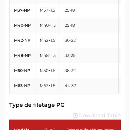
M37-NP
M37×1.5
25-18
37
M40-NP
M40×1.5
25-18
40
M42-NP
M42×1.5
30-22
42
M48-NP
M48×1.5
33-25
48
M50-NP
M50×1.5
38-32
50
M63-NP
M63×1.5
44-37
63
Type de filetage PG
Download Table
Modèle
Fil AG
Gamme de câbles (mm)
Fi