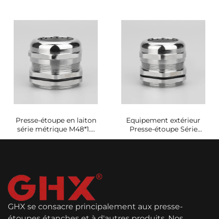
d'étanchéité à haute
d'étanchéité haute
conductivité
résistance
Presse-étoupe en laiton
Equipement extérieur
série métrique M48*1.5
Presse-étoupe Série
étanche à l'eau et à la
métrique M42A*1.5
poussière
GHX se consacre principalement aux presse-
étoupes étanches et à d'autres produits. Nos