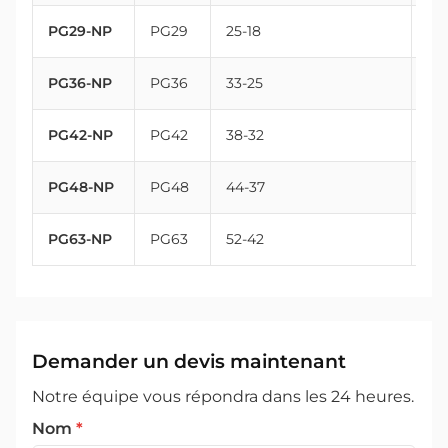
PG29-NP
PG29
25-18
37
PG36-NP
PG36
33-25
47
PG42-NP
PG42
38-32
54
PG48-NP
PG48
44-37
59.
PG63-NP
PG63
52-42
72
Demander un devis maintenant
Notre équipe vous répondra dans les 24 heures.
Nom
*