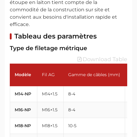
étoupe en laiton tient compte de la
commodité de la construction sur site et
convient aux besoins d'installation rapide et
efficace.
Tableau des paramètres
Type de filetage métrique
Download Table
Modèle
Fil AG
Gamme de câbles (mm)
Fil
M14-NP
M14×1.5
8-4
14
M16-NP
M16×1.5
8-4
16
M18-NP
M18×1.5
10-5
18