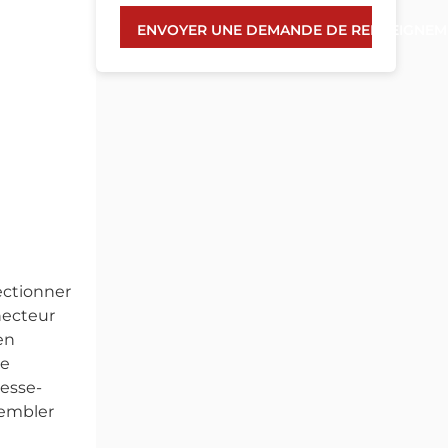
ENVOYER UNE DEMANDE DE RENSEIGNEM
lectionner
necteur
en
ne
resse-
sembler