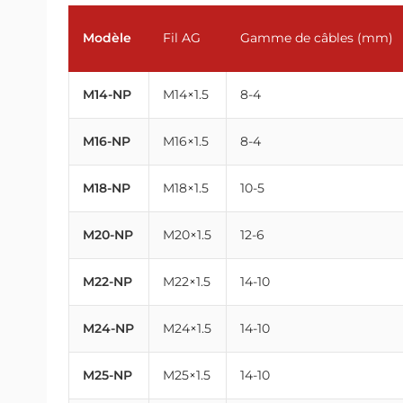
Modèle
Fil AG
Gamme de câbles (mm)
M14-NP
M14×1.5
8-4
M16-NP
M16×1.5
8-4
M18-NP
M18×1.5
10-5
M20-NP
M20×1.5
12-6
M22-NP
M22×1.5
14-10
M24-NP
M24×1.5
14-10
M25-NP
M25×1.5
14-10