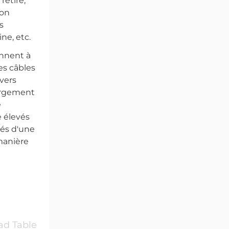
retiré,
ton
s
ne, etc.
ennent à
es câbles
ivers
largement
e
e élevés
tés d'une
manière
d Table