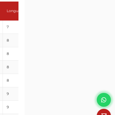
Longueur de la liaison
Longueur du filetage GL(mm)
(mm)
7
19
8
20
8
21
8
22
8
23
9
25
9
25