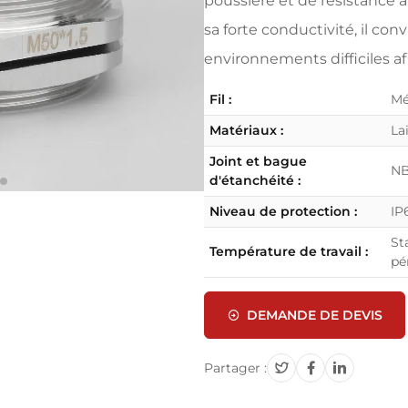
poussière et de résistance à
sa forte conductivité, il co
environnements difficiles af
Fil :
Mé
Matériaux :
La
Joint et bague
N
d'étanchéité :
Niveau de protection :
IP
St
Température de travail :
pé
DEMANDE DE DEVIS
Partager :