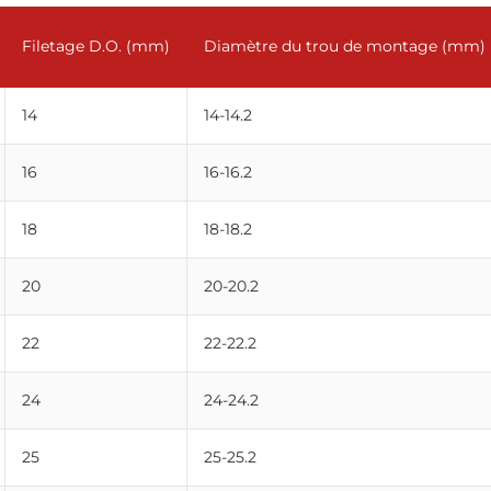
Filetage D.O. (mm)
Diamètre du trou de montage (mm)
14
14-14.2
16
16-16.2
18
18-18.2
20
20-20.2
22
22-22.2
24
24-24.2
25
25-25.2