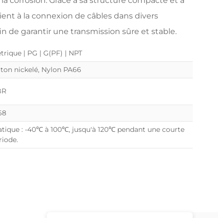
 la corrosion. Grâce à sa structure compacte et à
nvient à la connexion de câbles dans divers
in de garantir une transmission sûre et stable.
trique | PG | G(PF) | NPT
iton nickelé, Nylon PA66
BR
68
atique : -40℃ à 100℃, jusqu'à 120℃ pendant une courte
riode.