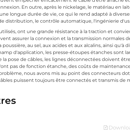
euvent empêcher efficacement le câble d'être arraché et 
 connexion. En outre, après le nickelage, le matériau en lai
 une longue durée de vie, ce qui le rend adapté à diverse
de distribution, le contrôle automatique, l'ingénierie d'usi
lisés, ont une grande résistance à la traction et convi
euvent assurer la connexion et la transmission normales d
oussière, au sel, aux acides et aux alcalins, ainsi qu'à d
champ d'application, les presse-étoupes étanches sont 
 de la pose de câbles, les lignes déconnectées doivent êtr
n'ont pas de fonction étanche, des coûts de maintenanc
e problème, nous avons mis au point des connecteurs do
 câbles puissent toujours être connectés et transmis de 
res
Downloa