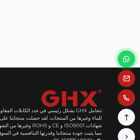
تتعامل GHX بشكل رئيسي في غدد الكابلات المقا
للماء وغيرها من المنتجات. لقد حصلت منتجاتنا على
شهادات ISO9001 و CE و ROHS وغيرها 
مما يثبت جودة منتجاتنا وقدرتها التنافسية في السوق