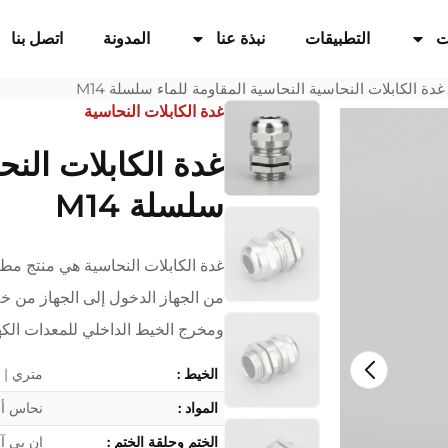
ت
التطبيقات
نبذة عنا
المدونة
اتصل بنا
غدة الكابلات النحاسية النحاسية المقاومة للماء سلسلة M14
غدة الكابلات النحاسية
غدة الكابلات النح
سلسلة M14
غدة الكابلات النحاسية هي منتج مط
من الجهاز الدخول إلى الجهاز من خل
ومخرج الخيط الداخلي للمعدات الكهر
الخيط :
متري | PG | G (PF) | خيط NPT
المواد :
نحاس أصف
الختم وحلقة الختم :
إن بي آر