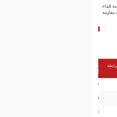
ة للماء،
ة مقاومة
رابطة
حجم مفتاح الربط
(مم)
17
18
20