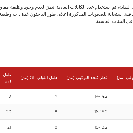
ية، تم استخدام غدد الكابلات العادية. نظرًا لعدم وجود وظيفة مقاوم
كافية. استجابة للصعوبات المذكورة أعلاه، طور الباحثون غدة ذات وظيف
في البيئات القاسية.
طول ال
ولب (مم)
قطر فتحة التركيب (مم)
طول اللولب GL (مم)
(مم)
19
7
14-14.2
20
8
16-16.2
21
8
18-18.2