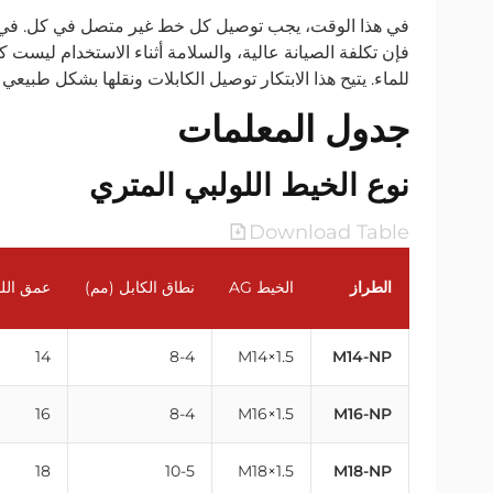
في هذا الوقت، يجب توصيل كل خط غير متصل في كل. في البدا
فإن تكلفة الصيانة عالية، والسلامة أثناء الاستخدام ليست 
للماء. يتيح هذا الابتكار توصيل الكابلات ونقلها بشكل طبيعي 
جدول المعلمات
نوع الخيط اللولبي المتري
Download Table
الطراز
الخيط AG
نطاق الكابل (مم)
عمق الل
14
8-4
M14×1.5
M14-NP
16
8-4
M16×1.5
M16-NP
18
10-5
M18×1.5
M18-NP