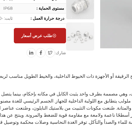
مستوى الحماية :
IP68
درجة حرارة العمل :
ثابت: -40 ℃ إلى 100 ℃، حتى 120 ℃ لفترة قصيرة.
طلب عرض أسعار
شارك:
الرقيقة أو الأجهزة ذات الخيوط الداخلية، والخيط الطويل مناسب لربط 
ات، وهي مصممة بطرف واحد يثبت الكابل في مكانه بإحكام، بينما يتصل
لولب يتطابق مع اللولبة الداخلية للجهاز. الجسم الرئيسي للغدة مصنو
المتانة. صُنعت مكونات التثبيت من بلاستيك النايلون، وصُنعت عناصر ال
النتريل، مما يوفر أسطحًا ناعمة ولامعة مع مقاومة قوية للضغط والمرونة. وينتج عن هذ
مة للماء والصدأ والتآكل. توفر الغدة النحاسية وصلات محكمة وتوصيل ق