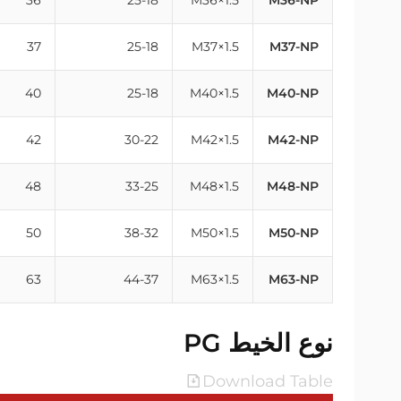
36
25-18
M36×1.5
M36-NP
37
25-18
M37×1.5
M37-NP
40
25-18
M40×1.5
M40-NP
42
30-22
M42×1.5
M42-NP
48
33-25
M48×1.5
M48-NP
50
38-32
M50×1.5
M50-NP
63
44-37
M63×1.5
M63-NP
نوع الخيط PG
Download Table