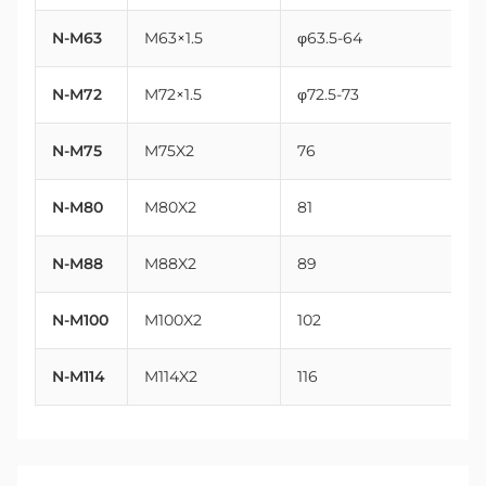
N-M63
M63×1.5
φ63.5-64
N-M72
M72×1.5
φ72.5-73
N-M75
M75X2
76
N-M80
M80X2
81
N-M88
M88X2
89
N-M100
M100X2
102
N-M114
M114X2
116