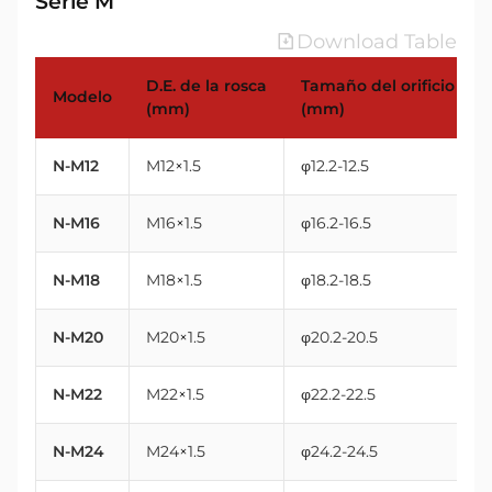
Serie M
Download Table
D.E. de la rosca
Tamaño del orificio
Modelo
(mm)
(mm)
N-M12
M12×1.5
φ12.2-12.5
N-M16
M16×1.5
φ16.2-16.5
N-M18
M18×1.5
φ18.2-18.5
N-M20
M20×1.5
φ20.2-20.5
N-M22
M22×1.5
φ22.2-22.5
N-M24
M24×1.5
φ24.2-24.5