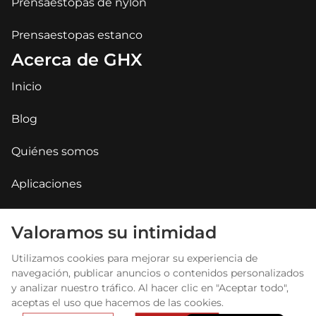
Prensaestopas de nylon
Prensaestopas estanco
Acerca de GHX
Inicio
Blog
Quiénes somos
Aplicaciones
Contacte con nosotros
Arabic
Valoramos su intimidad
Russian
PREGUNTAS FRECUENTES
Utilizamos cookies para mejorar su experiencia de
Portuguese
navegación, publicar anuncios o contenidos personalizados
French
y analizar nuestro tráfico. Al hacer clic en "Aceptar todo",
aceptas el uso que hacemos de las cookies.
English