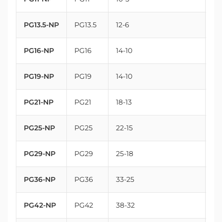
PG13.5-NP
PG13.5
12-6
20
PG16-NP
PG16
14-10
22
PG19-NP
PG19
14-10
25
PG21-NP
PG21
18-13
28
PG25-NP
PG25
22-15
32
PG29-NP
PG29
25-18
37
PG36-NP
PG36
33-25
47
PG42-NP
PG42
38-32
54