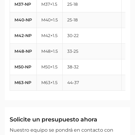
M37-NP
M37×1.5
25-18
37
M40-NP
M40×1.5
25-18
40
M42-NP
M42×1.5
30-22
42
M48-NP
M48×1.5
33-25
48
M50-NP
M50×1.5
38-32
50
M63-NP
M63×1.5
44-37
63
Solicite un presupuesto ahora
Nuestro equipo se pondrá en contacto con