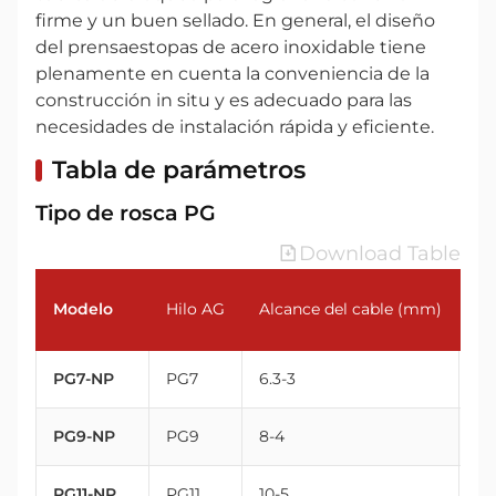
firme y un buen sellado. En general, el diseño
del prensaestopas de acero inoxidable tiene
plenamente en cuenta la conveniencia de la
construcción in situ y es adecuado para las
necesidades de instalación rápida y eficiente.
Tabla de parámetros
Tipo de rosca PG
Download Table
Modelo
Hilo AG
Alcance del cable (mm)
Ro
PG7-NP
PG7
6.3-3
12.
PG9-NP
PG9
8-4
15.
PG11-NP
PG11
10-5
18